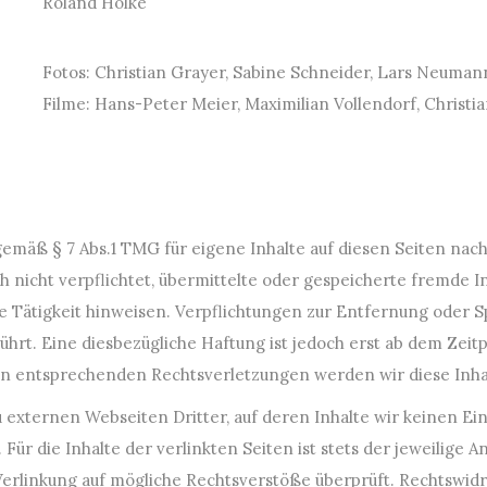
Roland Holke
Fotos: Christian Grayer, Sabine Schneider, Lars Neumann
Filme: Hans-Peter Meier, Maximilian Vollendorf, Christi
r gemäß § 7 Abs.1 TMG für eigene Inhalte auf diesen Seiten n
och nicht verpflichtet, übermittelte oder gespeicherte fremd
ge Tätigkeit hinweisen. Verpflichtungen zur Entfernung oder
hrt. Eine diesbezügliche Haftung ist jedoch erst ab dem Zeit
on entsprechenden Rechtsverletzungen werden wir diese Inh
 externen Webseiten Dritter, auf deren Inhalte wir keinen Ein
 die Inhalte der verlinkten Seiten ist stets der jeweilige An
Verlinkung auf mögliche Rechtsverstöße überprüft. Rechtswidr